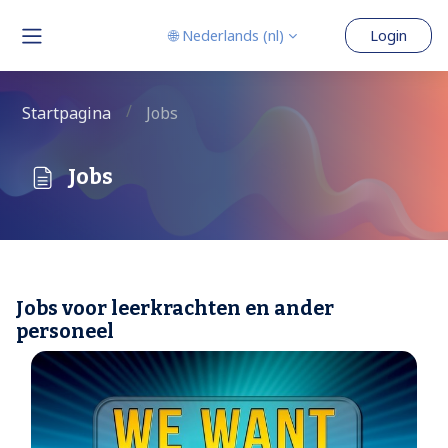
Ga naar hoofdinhoud
🌐 Nederlands ‎(nl)‎
Login
Zijpaneel
Startpagina
Jobs
Jobs
Voltooingsvoorwaarden
Jobs voor leerkrachten en ander
personeel