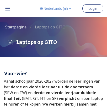
Ga naar hoofdinhoud
🌐 Nederlands ‎(nl)‎
Login
Zijpaneel
Startpagina
Laptops op GITO
Laptops op GITO
Voltooingsvoorwaarden
Voor wie?
Vanaf schooljaar 2026-2027 worden de leerlingen van
het
derde en vierde leerjaar uit de doorstroom
(SPW en TW) en
derde en vierde leerjaar dubbele
finaliteit
(EMT, GT, HT en SP)
verplicht
om een laptop
te huren of te kopen. We werken hierbij samen met