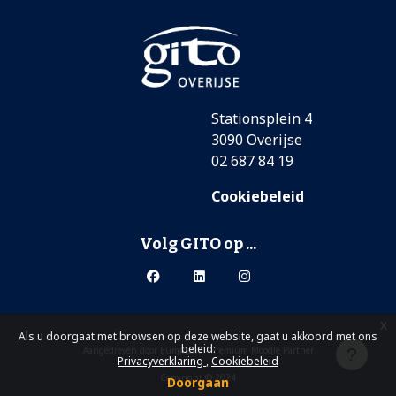
Stationsplein 4
3090 Overijse
02 687 84 19
Cookiebeleid
Volg GITO op ...
x
Als u doorgaat met browsen op deze website, gaat u akkoord met ons
beleid:
Aangedreven door
Eummena
-
Premium Moodle Partner
Privacyverklaring
Cookiebeleid
Copyright © 2024
Doorgaan