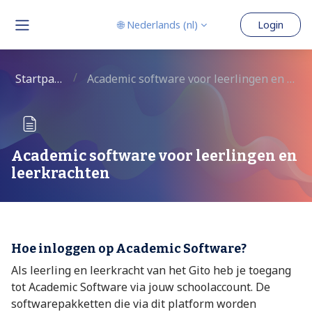
Ga naar hoofdinhoud
🌐 Nederlands ‎(nl)‎
Login
Zijpaneel
Startpagina
Academic software voor leerlingen en leerkrachten
Academic software voor leerlingen en
leerkrachten
Voltooingsvoorwaarden
Hoe inloggen op Academic Software?
Als leerling en leerkracht van het Gito heb je toegang
tot Academic Software via jouw schoolaccount. De
softwarepakketten die via dit platform worden