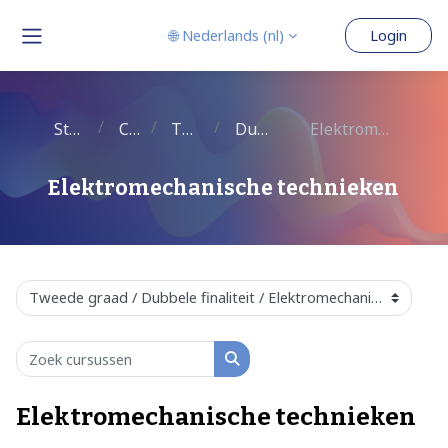
Ga naar hoofdinhoud
🌐 Nederlands ‎(nl)‎
Login
Zijpaneel
Startpagina
Cursussen
Tweede graad
Dubbele finaliteit
Elektromechanische technieken
Elektromechanische technieken
Studieaanbod
Zoek cursussen
Zoek cursussen
Elektromechanische technieken