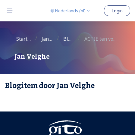
Ga naar hoofdinhoud
🌐 Nederlands ‎(nl)‎
Login
Zijpaneel
Startpagina
Jan Velghe
Blogitems
ACTIE ten voordele van ALS
Jan Velghe
Blogitem door Jan Velghe