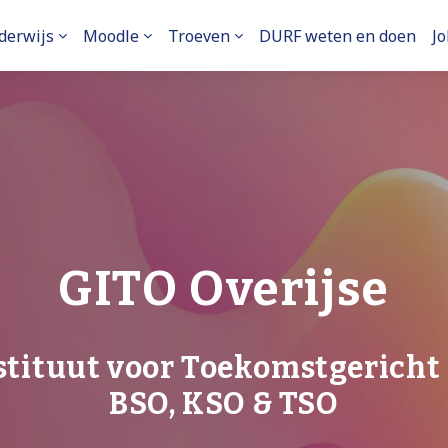
derwijs
Moodle
Troeven
DURF weten en doen
Jo
GITO Overijse
stituut voor Toekomstgericht 
BSO, KSO & TSO