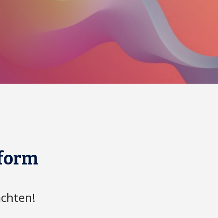
tform
achten!